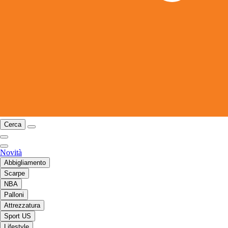
Cerca
Novità
Abbigliamento
Scarpe
NBA
Palloni
Attrezzatura
Sport US
Lifestyle