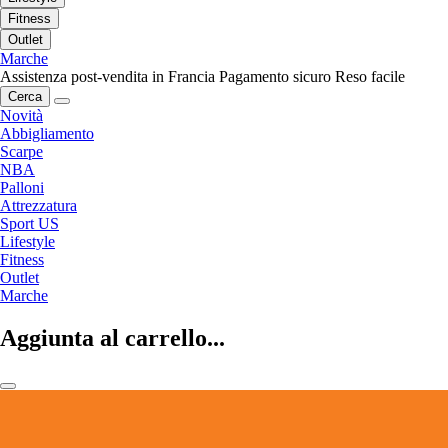
Fitness
Outlet
Marche
Assistenza post-vendita in Francia
Pagamento sicuro
Reso facile
Cerca
Novità
Abbigliamento
Scarpe
NBA
Palloni
Attrezzatura
Sport US
Lifestyle
Fitness
Outlet
Marche
Aggiunta al carrello...