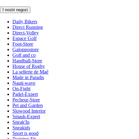
I nostri negozi
Daily Bikers
Direct Running
Direct-Volley
Espace Golf
Foot-Store
Galoppostore
Golf and co
Handball-Store
House of Rugby
La sellerie de Maé
Made in Paradis
Nauti-wave
On-Fight
Padel-Expert
Pecheur-Store
Pet and Garden
Slowood Interior
Smash-Expert
Sneak'In
Sneakids
Sport is good
Training-Fit