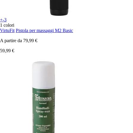
+-3
1 colori
VirtuFit
Pistola per massaggi M2 Basic
A partire da
79,99 €
59,99 €