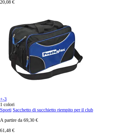
20,08 €
+-3
1 colori
Sporti
Sacchetto di succhietto riempito per il club
A partire da
69,30 €
61,48 €