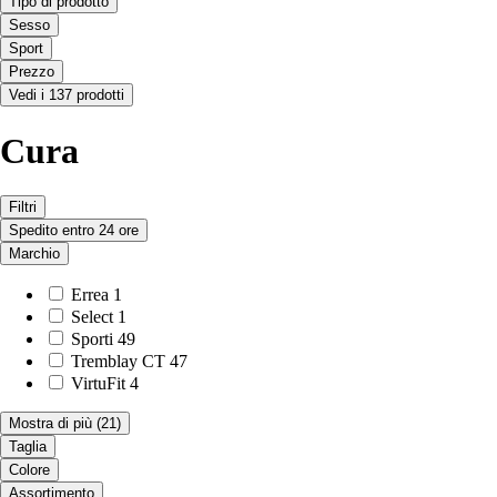
Tipo di prodotto
Sesso
Sport
Prezzo
Vedi i 137 prodotti
Cura
Filtri
Spedito entro 24 ore
Marchio
Errea
1
Select
1
Sporti
49
Tremblay CT
47
VirtuFit
4
Mostra di più
(21)
Taglia
Colore
Assortimento