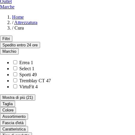
Outlet
Marche
Home
/
Attrezzatura
/
Cura
Filtri
Spedito entro 24 ore
Marchio
Errea
1
Select
1
Sporti
49
Tremblay CT
47
VirtuFit
4
Mostra di più
(21)
Taglia
Colore
Assortimento
Fascia d'età
Caratteristica