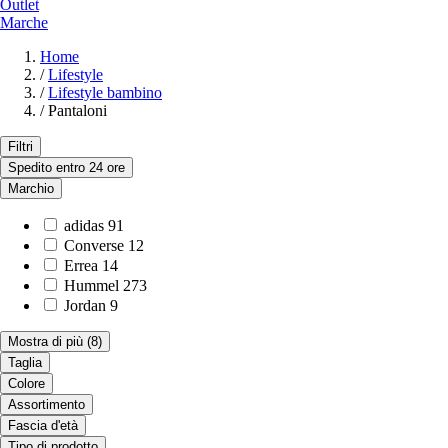
Outlet
Marche
Home
/
Lifestyle
/
Lifestyle bambino
/
Pantaloni
Filtri
Spedito entro 24 ore
Marchio
adidas
91
Converse
12
Errea
14
Hummel
273
Jordan
9
Mostra di più
(8)
Taglia
Colore
Assortimento
Fascia d'età
Tipo di prodotto