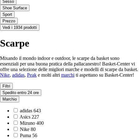
Sesso
Shoe Surface
Sport
Prezzo
Vedi i 1934 prodotti
Scarpe
Mixando il mondo indoor e outdoor, le scarpe da basket sono
essenziali per una buona pratica della pallacanestro! Basket-Center vi
offre una selezione delle migliori marche e modelli di scarpe da basket.
Nike
,
adidas
,
Peak
e molti altri
marchi
ti aspettano su Basket-Center!
Filtri
Spedito entro 24 ore
Marchio
adidas
643
Asics
227
Mizuno
400
Nike
80
Puma
56