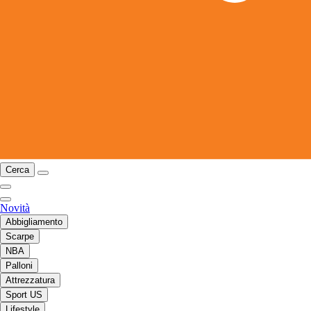
Cerca
Novità
Abbigliamento
Scarpe
NBA
Palloni
Attrezzatura
Sport US
Lifestyle