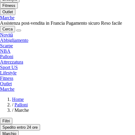
Fitness
Outlet
Marche
Assistenza post-vendita in Francia
Pagamento sicuro
Reso facile
Cerca
Novità
Abbigliamento
Scarpe
NBA
Palloni
Attrezzatura
Sport US
Lifestyle
Fitness
Outlet
Marche
Home
/
Palloni
/
Marche
Filtri
Spedito entro 24 ore
Marchio