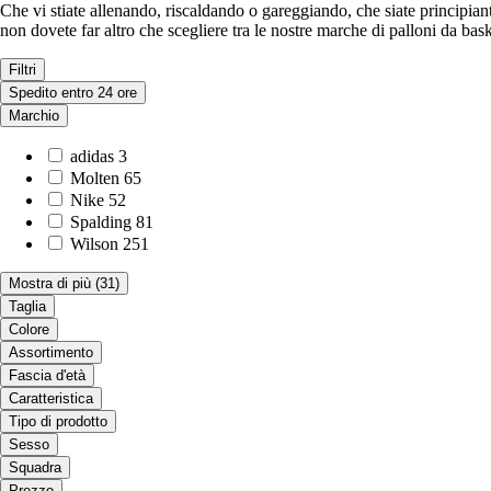
Che vi stiate allenando, riscaldando o gareggiando, che siate principiant
non dovete far altro che scegliere tra le nostre marche di palloni da bask
Filtri
Spedito entro 24 ore
Marchio
adidas
3
Molten
65
Nike
52
Spalding
81
Wilson
251
Mostra di più
(31)
Taglia
Colore
Assortimento
Fascia d'età
Caratteristica
Tipo di prodotto
Sesso
Squadra
Prezzo