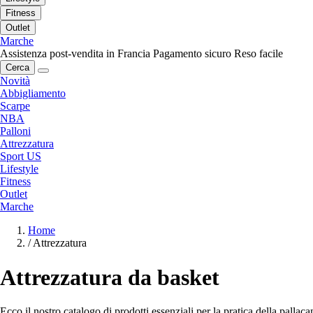
Fitness
Outlet
Marche
Assistenza post-vendita in Francia
Pagamento sicuro
Reso facile
Cerca
Novità
Abbigliamento
Scarpe
NBA
Palloni
Attrezzatura
Sport US
Lifestyle
Fitness
Outlet
Marche
Home
/
Attrezzatura
Attrezzatura da basket
Ecco il nostro catalogo di prodotti essenziali per la pratica della pallac