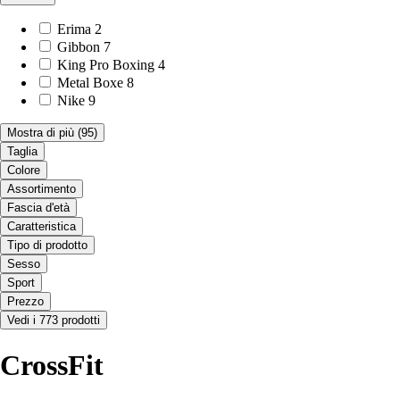
Erima
2
Gibbon
7
King Pro Boxing
4
Metal Boxe
8
Nike
9
Mostra di più
(95)
Taglia
Colore
Assortimento
Fascia d'età
Caratteristica
Tipo di prodotto
Sesso
Sport
Prezzo
Vedi i 773 prodotti
CrossFit