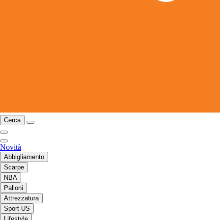
Cerca
Novità
Abbigliamento
Scarpe
NBA
Palloni
Attrezzatura
Sport US
Lifestyle