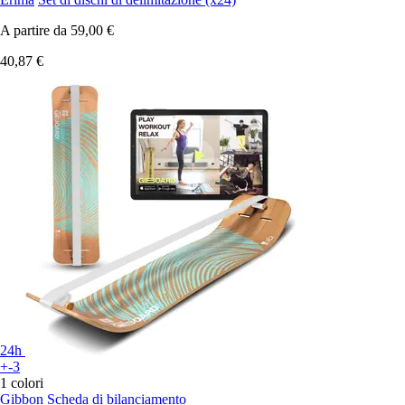
A partire da
59,00 €
40,87 €
24h
+-3
1 colori
Gibbon
Scheda di bilanciamento