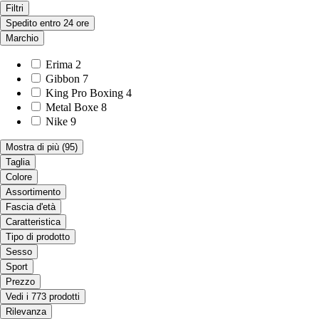
Filtri
Spedito entro 24 ore
Marchio
Erima
2
Gibbon
7
King Pro Boxing
4
Metal Boxe
8
Nike
9
Mostra di più
(95)
Taglia
Colore
Assortimento
Fascia d'età
Caratteristica
Tipo di prodotto
Sesso
Sport
Prezzo
Vedi i 773 prodotti
Rilevanza