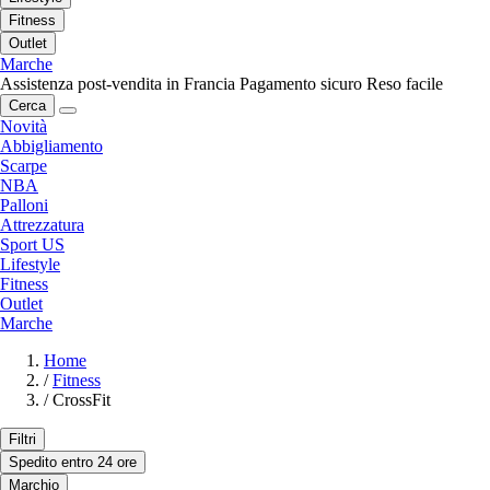
Fitness
Outlet
Marche
Assistenza post-vendita in Francia
Pagamento sicuro
Reso facile
Cerca
Novità
Abbigliamento
Scarpe
NBA
Palloni
Attrezzatura
Sport US
Lifestyle
Fitness
Outlet
Marche
Home
/
Fitness
/
CrossFit
Filtri
Spedito entro 24 ore
Marchio