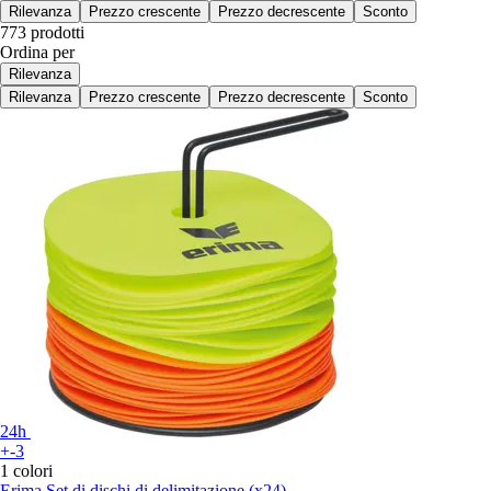
Rilevanza
Prezzo crescente
Prezzo decrescente
Sconto
773 prodotti
Ordina per
Rilevanza
Rilevanza
Prezzo crescente
Prezzo decrescente
Sconto
24h
+-3
1 colori
Erima
Set di dischi di delimitazione (x24)