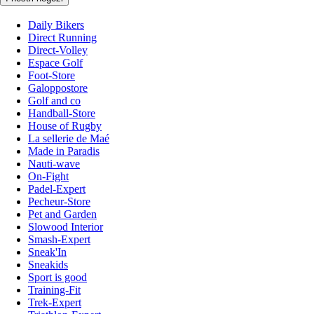
Daily Bikers
Direct Running
Direct-Volley
Espace Golf
Foot-Store
Galoppostore
Golf and co
Handball-Store
House of Rugby
La sellerie de Maé
Made in Paradis
Nauti-wave
On-Fight
Padel-Expert
Pecheur-Store
Pet and Garden
Slowood Interior
Smash-Expert
Sneak'In
Sneakids
Sport is good
Training-Fit
Trek-Expert