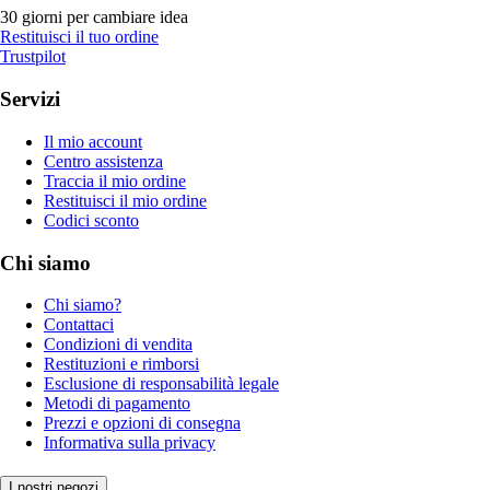
30 giorni per cambiare idea
Restituisci il tuo ordine
Trustpilot
Servizi
Il mio account
Centro assistenza
Traccia il mio ordine
Restituisci il mio ordine
Codici sconto
Chi siamo
Chi siamo?
Contattaci
Condizioni di vendita
Restituzioni e rimborsi
Esclusione di responsabilità legale
Metodi di pagamento
Prezzi e opzioni di consegna
Informativa sulla privacy
I nostri negozi