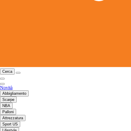
Cerca
Novità
Abbigliamento
Scarpe
NBA
Palloni
Attrezzatura
Sport US
Lifestyle