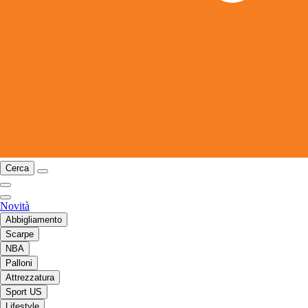
Cerca
Novità
Abbigliamento
Scarpe
NBA
Palloni
Attrezzatura
Sport US
Lifestyle