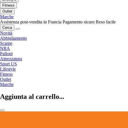
Fitness
Outlet
Marche
Assistenza post-vendita in Francia
Pagamento sicuro
Reso facile
Cerca
Novità
Abbigliamento
Scarpe
NBA
Palloni
Attrezzatura
Sport US
Lifestyle
Fitness
Outlet
Marche
Aggiunta al carrello...