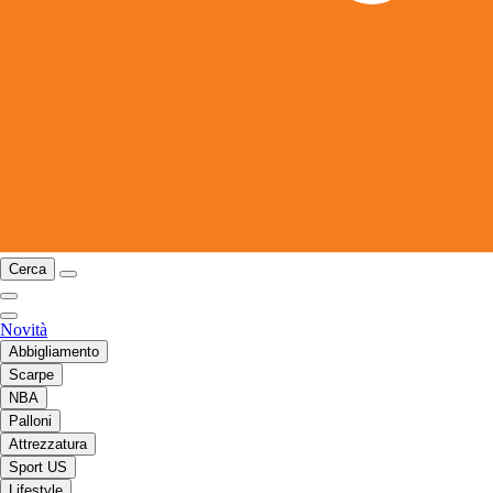
Cerca
Novità
Abbigliamento
Scarpe
NBA
Palloni
Attrezzatura
Sport US
Lifestyle