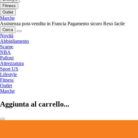
Fitness
Outlet
Marche
Assistenza post-vendita in Francia
Pagamento sicuro
Reso facile
Cerca
Novità
Abbigliamento
Scarpe
NBA
Palloni
Attrezzatura
Sport US
Lifestyle
Fitness
Outlet
Marche
Aggiunta al carrello...