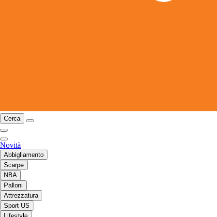
Cerca
Novità
Abbigliamento
Scarpe
NBA
Palloni
Attrezzatura
Sport US
Lifestyle