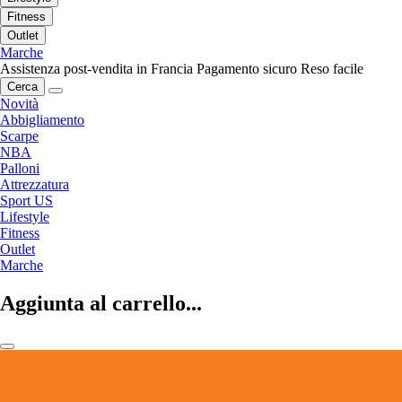
Fitness
Outlet
Marche
Assistenza post-vendita in Francia
Pagamento sicuro
Reso facile
Cerca
Novità
Abbigliamento
Scarpe
NBA
Palloni
Attrezzatura
Sport US
Lifestyle
Fitness
Outlet
Marche
Aggiunta al carrello...