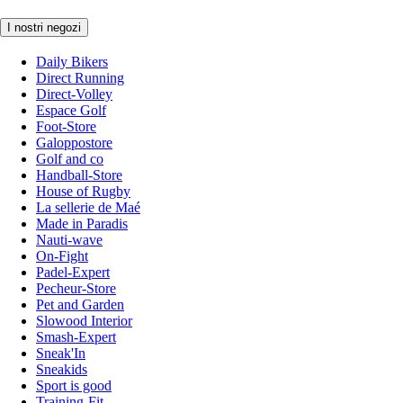
I nostri negozi
Daily Bikers
Direct Running
Direct-Volley
Espace Golf
Foot-Store
Galoppostore
Golf and co
Handball-Store
House of Rugby
La sellerie de Maé
Made in Paradis
Nauti-wave
On-Fight
Padel-Expert
Pecheur-Store
Pet and Garden
Slowood Interior
Smash-Expert
Sneak'In
Sneakids
Sport is good
Training-Fit