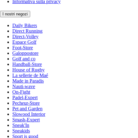
Informativa sulla privacy
I nostri negozi
Daily Bikers
Direct Running
Direct-Volley
Espace Golf
Foot-Store
Galoppostore
Golf and co
Handball-Store
House of Rugby
La sellerie de Maé
Made in Paradis
Nauti-wave
On-Fight
Padel-Expert
Pecheur-Store
Pet and Garden
Slowood Interior
Smash-Expert
Sneak'In
Sneakids
Sport is good