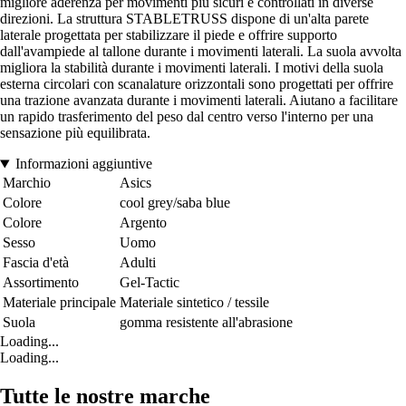
migliore aderenza per movimenti più sicuri e controllati in diverse
direzioni. La struttura STABLETRUSS dispone di un'alta parete
laterale progettata per stabilizzare il piede e offrire supporto
dall'avampiede al tallone durante i movimenti laterali. La suola avvolta
migliora la stabilità durante i movimenti laterali. I motivi della suola
esterna circolari con scanalature orizzontali sono progettati per offrire
una trazione avanzata durante i movimenti laterali. Aiutano a facilitare
un rapido trasferimento del peso dal centro verso l'interno per una
sensazione più equilibrata.
Informazioni aggiuntive
Marchio
Asics
Colore
cool grey/saba blue
Colore
Argento
Sesso
Uomo
Fascia d'età
Adulti
Assortimento
Gel-Tactic
Materiale principale
Materiale sintetico / tessile
Suola
gomma resistente all'abrasione
Loading...
Loading...
Tutte le nostre marche