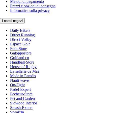
Metodi di pagamento
Prezzi e opzioni di consegna
Informativa sulla privacy
I nostri negozi
Daily Bikers
Direct Running
Direct-Volley
Espace Golf
Foot-Store
Galoppostore
Golf and co
Handball-Store
House of Rugby
La sellerie de Maé
Made in Paradis
Nauti-wave
On-Fight
Padel-Expert
Pecheur-Store
Pet and Garden
Slowood Interior
Smash-Expert
Sneak'In