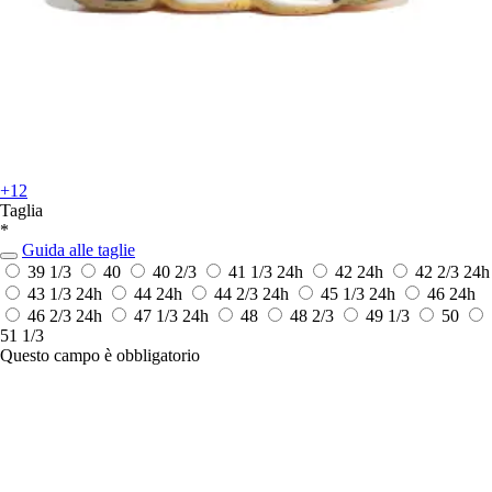
+12
Taglia
*
Guida alle taglie
39 1/3
40
40 2/3
41 1/3
24h
42
24h
42 2/3
24h
43 1/3
24h
44
24h
44 2/3
24h
45 1/3
24h
46
24h
46 2/3
24h
47 1/3
24h
48
48 2/3
49 1/3
50
51 1/3
Questo campo è obbligatorio