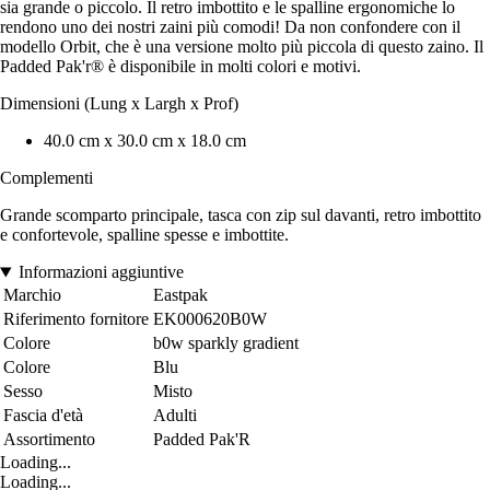
sia grande o piccolo. Il retro imbottito e le spalline ergonomiche lo
rendono uno dei nostri zaini più comodi! Da non confondere con il
modello Orbit, che è una versione molto più piccola di questo zaino. Il
Padded Pak'r® è disponibile in molti colori e motivi.
Dimensioni (Lung x Largh x Prof)
40.0 cm x 30.0 cm x 18.0 cm
Complementi
Grande scomparto principale, tasca con zip sul davanti, retro imbottito
e confortevole, spalline spesse e imbottite.
Informazioni aggiuntive
Marchio
Eastpak
Riferimento fornitore
EK000620B0W
Colore
b0w sparkly gradient
Colore
Blu
Sesso
Misto
Fascia d'età
Adulti
Assortimento
Padded Pak'R
Loading...
Loading...