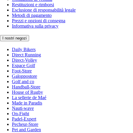
Restituzioni e rimborsi
Esclusione di responsabilità legale
Metodi di pagamento
Prezzi e opzioni di consegna
Informativa sulla privacy
I nostri negozi
Daily Bikers
Direct Running
Direct-Volley
Espace Golf
Foot-Store
Galoppostore
Golf and co
Handball-Store
House of Rugby
La sellerie de Maé
Made in Paradis
Nauti-wave
On-Fight
Padel-Expert
Pecheur-Store
Pet and Garden