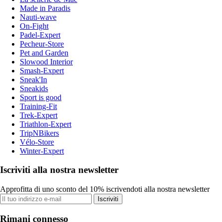
Made in Paradis
Nauti-wave
On-Fight
Padel-Expert
Pecheur-Store
Pet and Garden
Slowood Interior
Smash-Expert
Sneak'In
Sneakids
Sport is good
Training-Fit
Trek-Expert
Triathlon-Expert
TripNBikers
Vélo-Store
Winter-Expert
Iscriviti alla nostra newsletter
Approfitta di uno sconto del 10% iscrivendoti alla nostra newsletter
Iscriviti
Rimani connesso