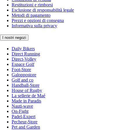
Restituzioni e rimborsi
Esclusione di responsabilità legale
Metodi di pagamento
Prezzi e opzioni di consegna
Informativa sulla privacy
I nostri negozi
Daily Bikers
Direct Running
Direct-Volley
Espace Golf
Foot-Store
Galoppostore
Golf and co
Handball-Store
House of Rugby
La sellerie de Maé
Made in Paradis
Nauti-wave
On-Fight
Padel-Expert
Pecheur-Store
Pet and Garden