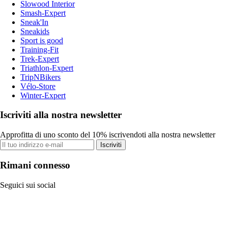
Slowood Interior
Smash-Expert
Sneak'In
Sneakids
Sport is good
Training-Fit
Trek-Expert
Triathlon-Expert
TripNBikers
Vélo-Store
Winter-Expert
Iscriviti alla nostra newsletter
Approfitta di uno sconto del 10% iscrivendoti alla nostra newsletter
Iscriviti
Rimani connesso
Seguici sui social