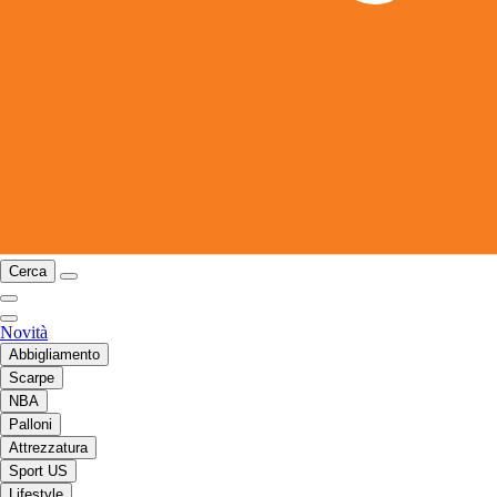
Cerca
Novità
Abbigliamento
Scarpe
NBA
Palloni
Attrezzatura
Sport US
Lifestyle