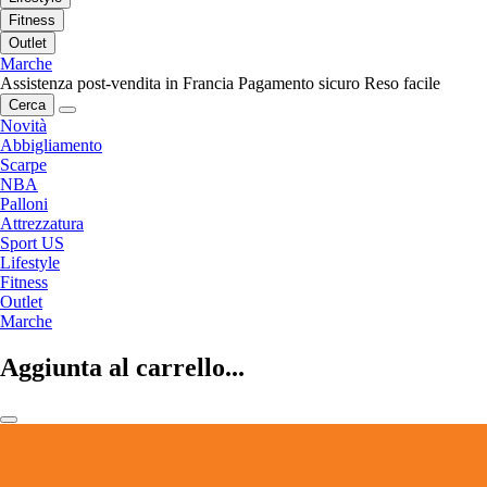
Fitness
Outlet
Marche
Assistenza post-vendita in Francia
Pagamento sicuro
Reso facile
Cerca
Novità
Abbigliamento
Scarpe
NBA
Palloni
Attrezzatura
Sport US
Lifestyle
Fitness
Outlet
Marche
Aggiunta al carrello...