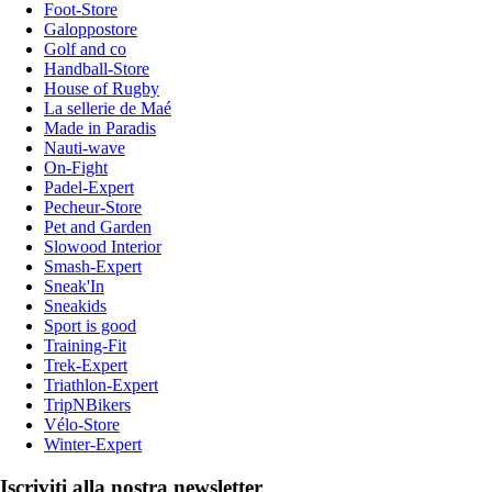
Foot-Store
Galoppostore
Golf and co
Handball-Store
House of Rugby
La sellerie de Maé
Made in Paradis
Nauti-wave
On-Fight
Padel-Expert
Pecheur-Store
Pet and Garden
Slowood Interior
Smash-Expert
Sneak'In
Sneakids
Sport is good
Training-Fit
Trek-Expert
Triathlon-Expert
TripNBikers
Vélo-Store
Winter-Expert
Iscriviti alla nostra newsletter