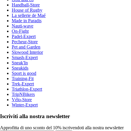
Handball-Store
House of Rugby
La sellerie de Maé
Made in Paradis
Nauti-wave
On-Fight
Padel-Expert
Pecheur-Store
Pet and Garden
Slowood Interior
Smash-Expert
Sneak'In
Sneakids
Sport is good
Training-Fit
Trek-Expert
Triathlon-Expert
TripNBikers
Vélo-Store
Winter-Expert
Iscriviti alla nostra newsletter
Approfitta di uno sconto del 10% iscrivendoti alla nostra newsletter