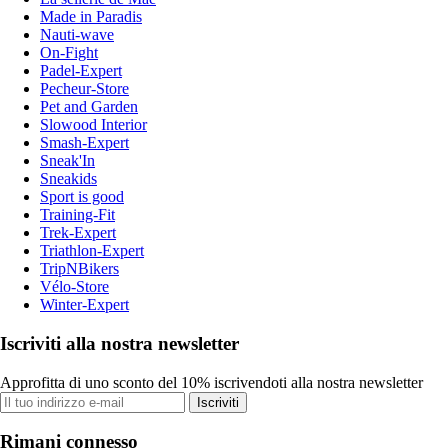
Made in Paradis
Nauti-wave
On-Fight
Padel-Expert
Pecheur-Store
Pet and Garden
Slowood Interior
Smash-Expert
Sneak'In
Sneakids
Sport is good
Training-Fit
Trek-Expert
Triathlon-Expert
TripNBikers
Vélo-Store
Winter-Expert
Iscriviti alla nostra newsletter
Approfitta di uno sconto del 10% iscrivendoti alla nostra newsletter
Iscriviti
Rimani connesso