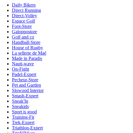
Daily Bikers
Direct Running
Direct-Volley
Espace Golf
Foot-Store
Galoppostore
Golf and co
Handball-Store
House of Rugby
La sellerie de Maé
Made in Paradis
Nauti-wave
On-Fight
Padel-Expert
Pecheur-Store
Pet and Garden
Slowood Interior
Smash-Expert
Sneak'In
Sneakids
Sport is good
Training-Fit
Trek-Expert
Triathlon-Expert