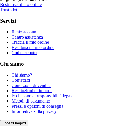
Restituisci il tuo ordine
Trustpilot
Servizi
Il mio account
Centro assistenza
Traccia il mio ordine
Restituisci il mio ordine
Codici sconto
Chi siamo
Chi siamo?
Contattaci
Condizioni di vendita
Restituzioni e rimborsi
Esclusione di responsabilità legale
Metodi di pagamento
Prezzi e opzioni di consegna
Informativa sulla privacy
I nostri negozi