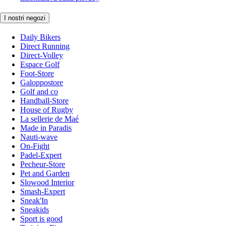
I nostri negozi
Daily Bikers
Direct Running
Direct-Volley
Espace Golf
Foot-Store
Galoppostore
Golf and co
Handball-Store
House of Rugby
La sellerie de Maé
Made in Paradis
Nauti-wave
On-Fight
Padel-Expert
Pecheur-Store
Pet and Garden
Slowood Interior
Smash-Expert
Sneak'In
Sneakids
Sport is good