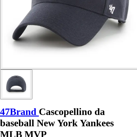
47Brand
Cascopellino da
baseball New York Yankees
MLB MVP