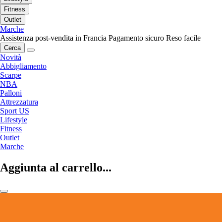
Fitness
Outlet
Marche
Assistenza post-vendita in Francia
Pagamento sicuro
Reso facile
Cerca
Novità
Abbigliamento
Scarpe
NBA
Palloni
Attrezzatura
Sport US
Lifestyle
Fitness
Outlet
Marche
Aggiunta al carrello...