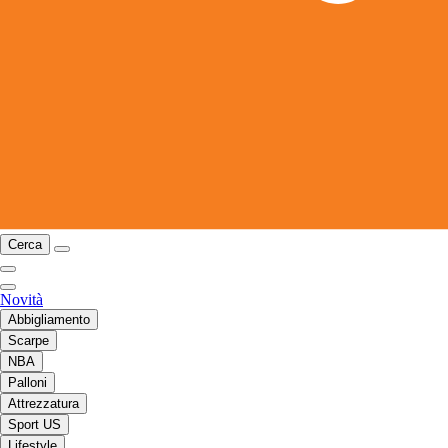
Cerca
Novità
Abbigliamento
Scarpe
NBA
Palloni
Attrezzatura
Sport US
Lifestyle