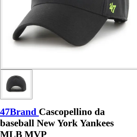
47Brand
Cascopellino da
baseball New York Yankees
MLB MVP