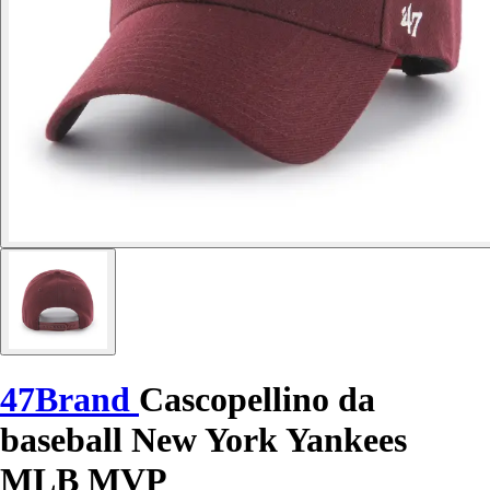
47Brand
Cascopellino da
baseball New York Yankees
MLB MVP