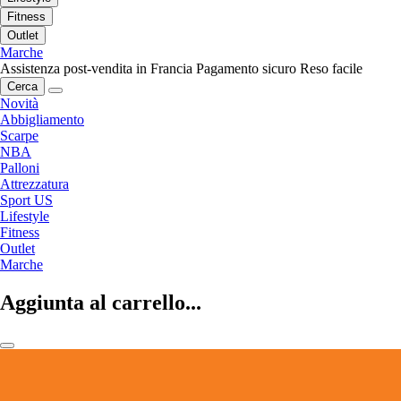
Fitness
Outlet
Marche
Assistenza post-vendita in Francia
Pagamento sicuro
Reso facile
Cerca
Novità
Abbigliamento
Scarpe
NBA
Palloni
Attrezzatura
Sport US
Lifestyle
Fitness
Outlet
Marche
Aggiunta al carrello...