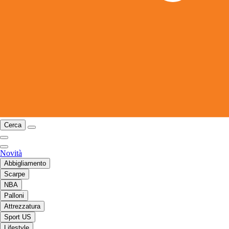
Cerca
Novità
Abbigliamento
Scarpe
NBA
Palloni
Attrezzatura
Sport US
Lifestyle