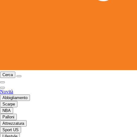
Cerca
Novità
Abbigliamento
Scarpe
NBA
Palloni
Attrezzatura
Sport US
Lifestyle