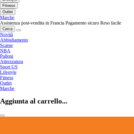
Fitness
Outlet
Marche
Assistenza post-vendita in Francia
Pagamento sicuro
Reso facile
Cerca
Novità
Abbigliamento
Scarpe
NBA
Palloni
Attrezzatura
Sport US
Lifestyle
Fitness
Outlet
Marche
Aggiunta al carrello...