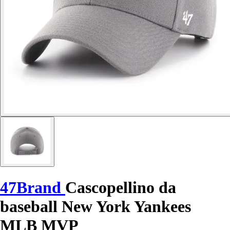
47Brand
Cascopellino da
baseball New York Yankees
MLB MVP