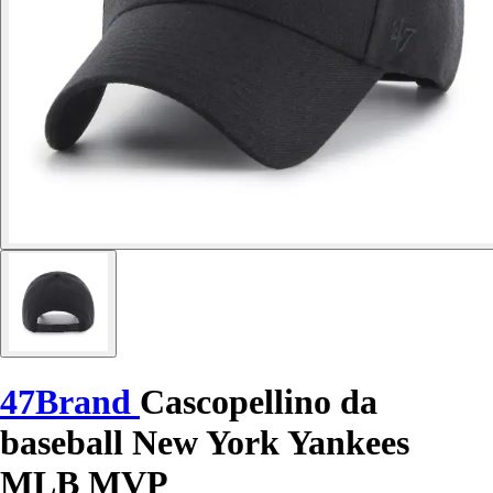
47Brand
Cascopellino da
baseball New York Yankees
MLB MVP