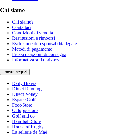
Chi siamo
Chi siamo?
Contattaci
Condizioni di vendita
Restituzioni e rimborsi
Esclusione di responsabilità legale
Metodi di pagamento
Prezzi e opzioni di consegna
Informativa sulla privacy
I nostri negozi
Daily Bikers
Direct Running
Direct-Volley
Espace Golf
Foot-Store
Galoppostore
Golf and co
Handball-Store
House of Rugby
La sellerie de Maé