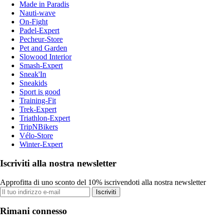
Made in Paradis
Nauti-wave
On-Fight
Padel-Expert
Pecheur-Store
Pet and Garden
Slowood Interior
Smash-Expert
Sneak'In
Sneakids
Sport is good
Training-Fit
Trek-Expert
Triathlon-Expert
TripNBikers
Vélo-Store
Winter-Expert
Iscriviti alla nostra newsletter
Approfitta di uno sconto del 10% iscrivendoti alla nostra newsletter
Iscriviti
Rimani connesso