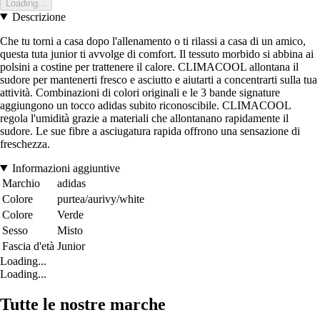
Loading...
Descrizione
Che tu torni a casa dopo l'allenamento o ti rilassi a casa di un amico,
questa tuta junior ti avvolge di comfort. Il tessuto morbido si abbina ai
polsini a costine per trattenere il calore. CLIMACOOL allontana il
sudore per mantenerti fresco e asciutto e aiutarti a concentrarti sulla tua
attività. Combinazioni di colori originali e le 3 bande signature
aggiungono un tocco adidas subito riconoscibile. CLIMACOOL
regola l'umidità grazie a materiali che allontanano rapidamente il
sudore. Le sue fibre a asciugatura rapida offrono una sensazione di
freschezza.
Informazioni aggiuntive
Marchio
adidas
Colore
purtea/aurivy/white
Colore
Verde
Sesso
Misto
Fascia d'età
Junior
Loading...
Loading...
Tutte le nostre marche