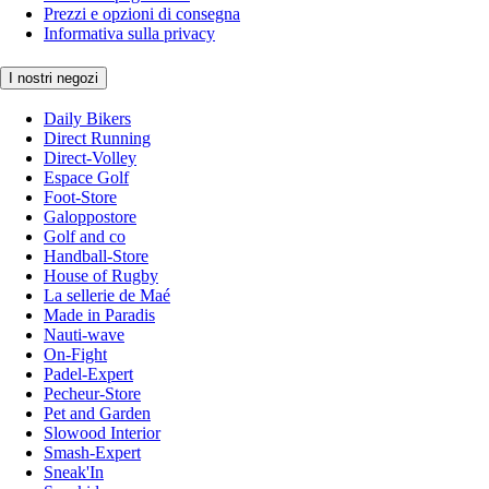
Prezzi e opzioni di consegna
Informativa sulla privacy
I nostri negozi
Daily Bikers
Direct Running
Direct-Volley
Espace Golf
Foot-Store
Galoppostore
Golf and co
Handball-Store
House of Rugby
La sellerie de Maé
Made in Paradis
Nauti-wave
On-Fight
Padel-Expert
Pecheur-Store
Pet and Garden
Slowood Interior
Smash-Expert
Sneak'In