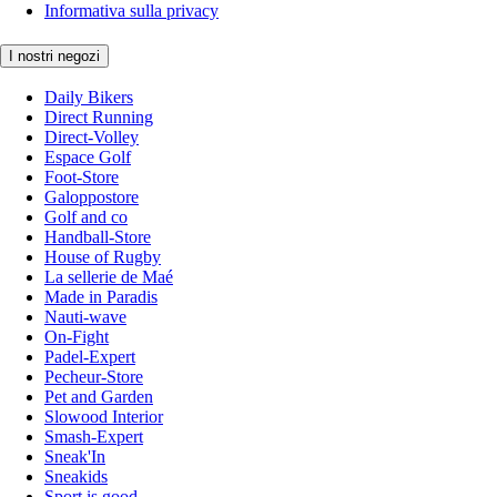
Informativa sulla privacy
I nostri negozi
Daily Bikers
Direct Running
Direct-Volley
Espace Golf
Foot-Store
Galoppostore
Golf and co
Handball-Store
House of Rugby
La sellerie de Maé
Made in Paradis
Nauti-wave
On-Fight
Padel-Expert
Pecheur-Store
Pet and Garden
Slowood Interior
Smash-Expert
Sneak'In
Sneakids
Sport is good