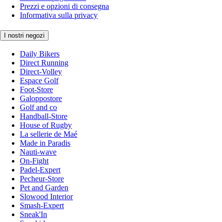
Prezzi e opzioni di consegna
Informativa sulla privacy
I nostri negozi
Daily Bikers
Direct Running
Direct-Volley
Espace Golf
Foot-Store
Galoppostore
Golf and co
Handball-Store
House of Rugby
La sellerie de Maé
Made in Paradis
Nauti-wave
On-Fight
Padel-Expert
Pecheur-Store
Pet and Garden
Slowood Interior
Smash-Expert
Sneak'In