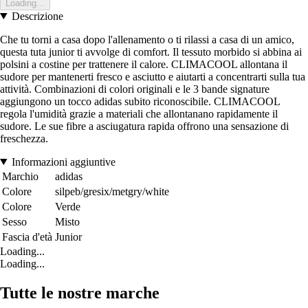
Loading...
Descrizione
Che tu torni a casa dopo l'allenamento o ti rilassi a casa di un amico,
questa tuta junior ti avvolge di comfort. Il tessuto morbido si abbina ai
polsini a costine per trattenere il calore. CLIMACOOL allontana il
sudore per mantenerti fresco e asciutto e aiutarti a concentrarti sulla tua
attività. Combinazioni di colori originali e le 3 bande signature
aggiungono un tocco adidas subito riconoscibile. CLIMACOOL
regola l'umidità grazie a materiali che allontanano rapidamente il
sudore. Le sue fibre a asciugatura rapida offrono una sensazione di
freschezza.
Informazioni aggiuntive
Marchio
adidas
Colore
silpeb/gresix/metgry/white
Colore
Verde
Sesso
Misto
Fascia d'età
Junior
Loading...
Loading...
Tutte le nostre marche