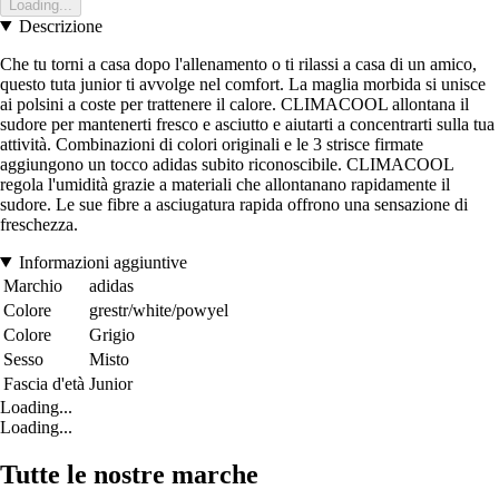
Loading...
Descrizione
Che tu torni a casa dopo l'allenamento o ti rilassi a casa di un amico,
questo tuta junior ti avvolge nel comfort. La maglia morbida si unisce
ai polsini a coste per trattenere il calore. CLIMACOOL allontana il
sudore per mantenerti fresco e asciutto e aiutarti a concentrarti sulla tua
attività. Combinazioni di colori originali e le 3 strisce firmate
aggiungono un tocco adidas subito riconoscibile. CLIMACOOL
regola l'umidità grazie a materiali che allontanano rapidamente il
sudore. Le sue fibre a asciugatura rapida offrono una sensazione di
freschezza.
Informazioni aggiuntive
Marchio
adidas
Colore
grestr/white/powyel
Colore
Grigio
Sesso
Misto
Fascia d'età
Junior
Loading...
Loading...
Tutte le nostre marche