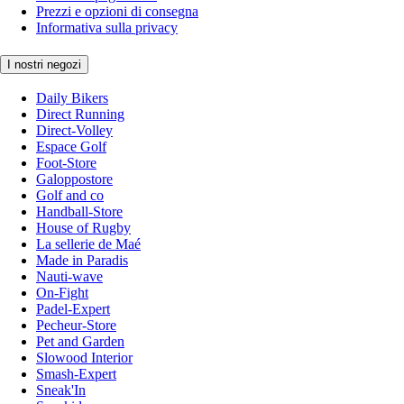
Prezzi e opzioni di consegna
Informativa sulla privacy
I nostri negozi
Daily Bikers
Direct Running
Direct-Volley
Espace Golf
Foot-Store
Galoppostore
Golf and co
Handball-Store
House of Rugby
La sellerie de Maé
Made in Paradis
Nauti-wave
On-Fight
Padel-Expert
Pecheur-Store
Pet and Garden
Slowood Interior
Smash-Expert
Sneak'In