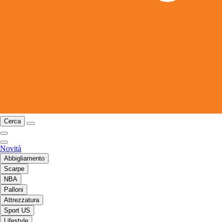
Cerca
Novità
Abbigliamento
Scarpe
NBA
Palloni
Attrezzatura
Sport US
Lifestyle