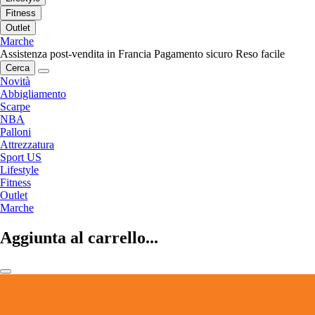
Fitness
Outlet
Marche
Assistenza post-vendita in Francia
Pagamento sicuro
Reso facile
Cerca
Novità
Abbigliamento
Scarpe
NBA
Palloni
Attrezzatura
Sport US
Lifestyle
Fitness
Outlet
Marche
Aggiunta al carrello...