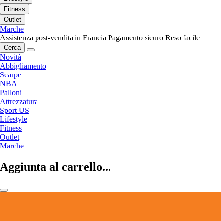
Fitness
Outlet
Marche
Assistenza post-vendita in Francia
Pagamento sicuro
Reso facile
Cerca
Novità
Abbigliamento
Scarpe
NBA
Palloni
Attrezzatura
Sport US
Lifestyle
Fitness
Outlet
Marche
Aggiunta al carrello...