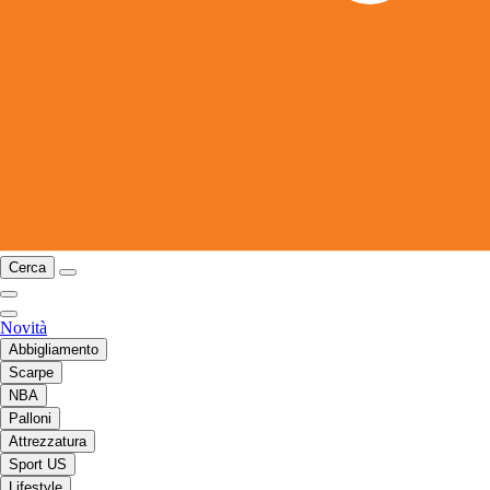
Cerca
Novità
Abbigliamento
Scarpe
NBA
Palloni
Attrezzatura
Sport US
Lifestyle