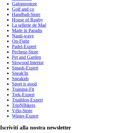
Galoppostore
Golf and co
Handball-Store
House of Rugby
La sellerie de Maé
Made in Paradis
Nauti-wave
On-Fight
Padel-Expert
Pecheur-Store
Pet and Garden
Slowood Interior
Smash-Expert
Sneak'In
Sneakids
Sport is good
Training-Fit
Trek-Expert
Triathlon-Expert
TripNBikers
Vélo-Store
Winter-Expert
Iscriviti alla nostra newsletter