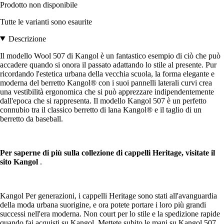
Prodotto non disponibile
Tutte le varianti sono esaurite
Descrizione
Il modello Wool 507 di Kangol è un fantastico esempio di ciò che può
accadere quando si onora il passato adattando lo stile al presente. Pur
ricordando l'estetica urbana della vecchia scuola, la forma elegante e
moderna del berretto Kangol® con i suoi pannelli laterali curvi crea
una vestibilità ergonomica che si può apprezzare indipendentemente
dall'epoca che si rappresenta. Il modello Kangol 507 è un perfetto
connubio tra il classico berretto di lana Kangol® e il taglio di un
berretto da baseball.
Per saperne di più sulla collezione di cappelli Heritage, visitate il
sito Kangol
.
Kangol Per generazioni, i cappelli Heritage sono stati all'avanguardia
della moda urbana suorigine, e ora potete portare i loro più grandi
successi nell'era moderna. Non court per lo stile e la spedizione rapide
quando fai acquisti su Kangol. Mettete subito le mani su Kangol 507