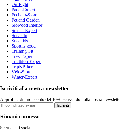
On-Fight
Padel-Expert
Pecheur-Store
Pet and Garden
Slowood Interior
Smash-Expert
Sneak'In
Sneakids
Sport is good
Training-Fit
Trek-Expert
Triathlon-Expert
TripNBikers
Vélo-Store
Winter-Expert
Iscriviti alla nostra newsletter
Approfitta di uno sconto del 10% iscrivendoti alla nostra newsletter
Iscriviti
Rimani connesso
Seguici sui social