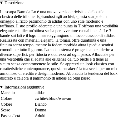
Descrizione
La scarpa Barreda Lo è una nuova versione rivisitata dello stile
classico delle tribune. Ispirandosi agli archivi, questa scarpa è un
omaggio al ricco patrimonio di adidas con uno stile moderno e
raffinato. Il suo profilo aderente e una punta in T offrono una vestibilità
elegante e tattile: un'ottima scelta per avventure casual in città. Le 3
bande sui lati e il logo lineare aggiungono un tocco classico di adidas.
Realizzata con materiali eleganti, la tomaia offre durabilità e una
finitura senza tempo, mentre la fodera morbida aiuta i piedi a sentirsi
comodi per tutto il giorno. La suola esterna è progettata per aderire a
diverse superfici, per fiducia e sicurezza ad ogni passo. Allacciale per
una vestibilità che si adatta alle esigenze del tuo piede e ti tiene al
sicuro senza compromettere lo stile. Se apprezzi un look classico con
caratteristiche contemporanee, questa sneaker è la tua scelta per un mix
armonioso di eredità e design moderno. Abbraccia la tendenza del look
discreto e celebra il patrimonio di adidas ad ogni passo.
Informazioni aggiuntive
Marchio
adidas
Colore
cwhite/cblack/warvan
Colore
Bianco
Sesso
Donna
Fascia d'età
Adulti