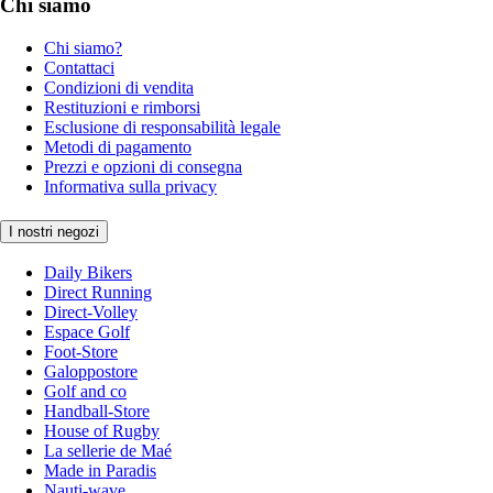
Chi siamo
Chi siamo?
Contattaci
Condizioni di vendita
Restituzioni e rimborsi
Esclusione di responsabilità legale
Metodi di pagamento
Prezzi e opzioni di consegna
Informativa sulla privacy
I nostri negozi
Daily Bikers
Direct Running
Direct-Volley
Espace Golf
Foot-Store
Galoppostore
Golf and co
Handball-Store
House of Rugby
La sellerie de Maé
Made in Paradis
Nauti-wave