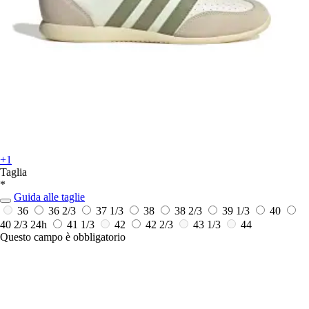
+1
Taglia
*
Guida alle taglie
36
36 2/3
37 1/3
38
38 2/3
39 1/3
40
40 2/3
24h
41 1/3
42
42 2/3
43 1/3
44
Questo campo è obbligatorio