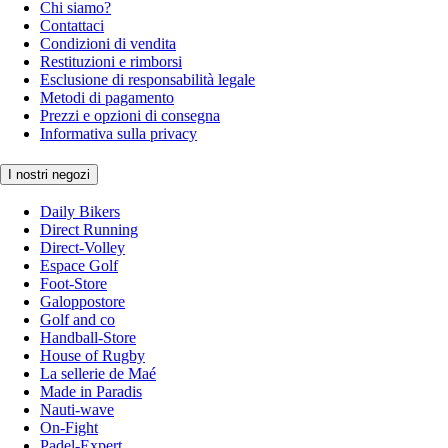
Chi siamo?
Contattaci
Condizioni di vendita
Restituzioni e rimborsi
Esclusione di responsabilità legale
Metodi di pagamento
Prezzi e opzioni di consegna
Informativa sulla privacy
I nostri negozi
Daily Bikers
Direct Running
Direct-Volley
Espace Golf
Foot-Store
Galoppostore
Golf and co
Handball-Store
House of Rugby
La sellerie de Maé
Made in Paradis
Nauti-wave
On-Fight
Padel-Expert