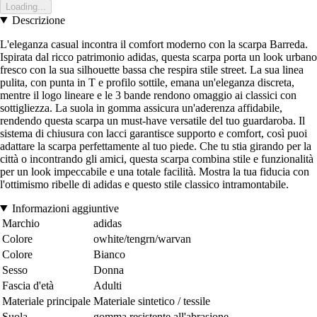
Loading...
Descrizione
L'eleganza casual incontra il comfort moderno con la scarpa Barreda.
Ispirata dal ricco patrimonio adidas, questa scarpa porta un look urbano
fresco con la sua silhouette bassa che respira stile street. La sua linea
pulita, con punta in T e profilo sottile, emana un'eleganza discreta,
mentre il logo lineare e le 3 bande rendono omaggio ai classici con
sottigliezza. La suola in gomma assicura un'aderenza affidabile,
rendendo questa scarpa un must-have versatile del tuo guardaroba. Il
sistema di chiusura con lacci garantisce supporto e comfort, così puoi
adattare la scarpa perfettamente al tuo piede. Che tu stia girando per la
città o incontrando gli amici, questa scarpa combina stile e funzionalità
per un look impeccabile e una totale facilità. Mostra la tua fiducia con
l'ottimismo ribelle di adidas e questo stile classico intramontabile.
Informazioni aggiuntive
Marchio
adidas
Colore
owhite/tengrn/warvan
Colore
Bianco
Sesso
Donna
Fascia d'età
Adulti
Materiale principale
Materiale sintetico / tessile
Suola
gomma resistente all'abrasione