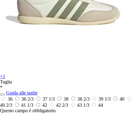
+1
Taglia
*
Guida alle taglie
36
36 2/3
37 1/3
38
38 2/3
39 1/3
40
40 2/3
41 1/3
42
42 2/3
43 1/3
44
Questo campo è obbligatorio