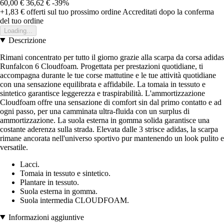
60,00 €
36,62 €
-39%
+1,83 €
offerti sul tuo prossimo ordine
Accreditati dopo la conferma
del tuo ordine
Loading...
Descrizione
Rimani concentrato per tutto il giorno grazie alla scarpa da corsa adidas
Runfalcon 6 Cloudfoam. Progettata per prestazioni quotidiane, ti
accompagna durante le tue corse mattutine e le tue attività quotidiane
con una sensazione equilibrata e affidabile. La tomaia in tessuto e
sintetico garantisce leggerezza e traspirabilità. L'ammortizzazione
Cloudfoam offre una sensazione di comfort sin dal primo contatto e ad
ogni passo, per una camminata ultra-fluida con un surplus di
ammortizzazione. La suola esterna in gomma solida garantisce una
costante aderenza sulla strada. Elevata dalle 3 strisce adidas, la scarpa
rimane ancorata nell'universo sportivo pur mantenendo un look pulito e
versatile.
Lacci.
Tomaia in tessuto e sintetico.
Plantare in tessuto.
Suola esterna in gomma.
Suola intermedia CLOUDFOAM.
Informazioni aggiuntive