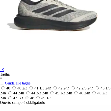
+9
Taglia
*
Guida alle taglie
40
40 2/3
41 1/3
24h
42
24h
42 2/3
24h
43 1/3
24h
44
24h
44 2/3
24h
45 1/3
24h
46
24h
46 2/3
24h
47 1/3
48
49 1/3
Questo campo è obbligatorio