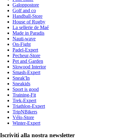
Galoppostore
Golf and co
Handball-Store
House of Rugby
La sellerie de Maé
Made in Paradis
Nauti-wave
On-Fight
Padel-Expert
Pecheur-Store
Pet and Garden
Slowood Interior
Smash-Expert
Sneak'In
Sneakids
Sport is good
Training-Fit
Trek-Expert
Triathlon-Expert
TripNBikers
Vélo-Store
Winter-Expert
Iscriviti alla nostra newsletter