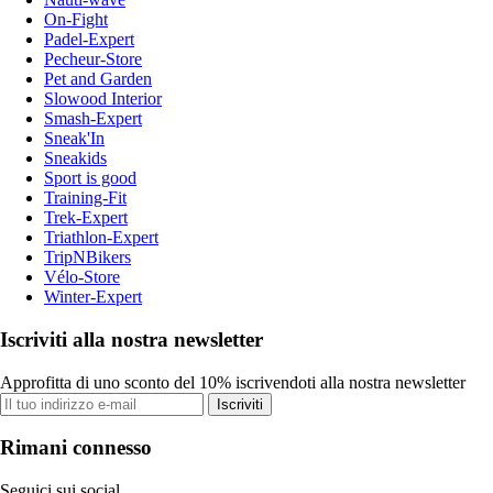
On-Fight
Padel-Expert
Pecheur-Store
Pet and Garden
Slowood Interior
Smash-Expert
Sneak'In
Sneakids
Sport is good
Training-Fit
Trek-Expert
Triathlon-Expert
TripNBikers
Vélo-Store
Winter-Expert
Iscriviti alla nostra newsletter
Approfitta di uno sconto del 10% iscrivendoti alla nostra newsletter
Iscriviti
Rimani connesso
Seguici sui social