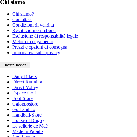
Chi siamo
Chi siamo?
Contattaci
Condizioni di vendita
Restituzioni e rimborsi
Esclusione di responsabilità legale
Metodi di pagamento
Prezzi e opzioni di consegna
Informativa sulla privacy
I nostri negozi
Daily Bikers
Direct Running
Direct-Volley
Espace Golf
Foot-Store
Galoppostore
Golf and co
Handball-Store
House of Rugby
La sellerie de Maé
Made in Paradis
Nauti-wave