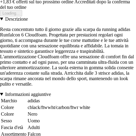
+1,83 €
offerti sul tuo prossimo ordine
Accreditati dopo la conferma
del tuo ordine
Loading...
Descrizione
Resta concentrato tutto il giorno grazie alla scarpa da running adidas
Runfalcon 6 Cloudfoam. Progettata per prestazioni regolari ogni
giorno, ti accompagna durante le tue corse mattutine e le tue attività
quotidiane con una sensazione equilibrata e affidabile. La tomaia in
tessuto e sintetico garantisce leggerezza e traspirabilità.
L'ammortizzazione Cloudfoam offre una sensazione di comfort fin dal
primo contatto e ad ogni passo, per una camminata ultra-fluida con un
ulteriore ammortizzazione. La suola esterna in gomma solida consente
un'aderenza costante sulla strada. Arricchita dalle 3 strisce adidas, la
scarpa rimane ancorata nel mondo dello sport, mantenendo un look
pulito e versatile.
Informazioni aggiuntive
Marchio
adidas
Colore
cblack/ftwwht/carbon/ftwr white
Colore
Nero
Sesso
Uomo
Fascia d'età
Adulti
Assortimento
Falcon