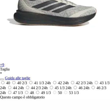
+9
Taglia
*
Guida alle taglie
40
40 2/3
41 1/3
24h
42
24h
42 2/3
24h
43 1/3
24h
44
24h
44 2/3
24h
45 1/3
24h
46
24h
46 2/3
24h
47 1/3
48
49 1/3
50
53 1/3
Questo campo è obbligatorio