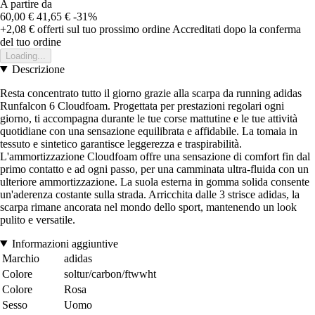
A partire da
60,00 €
41,65 €
-31%
+2,08 €
offerti sul tuo prossimo ordine
Accreditati dopo la conferma
del tuo ordine
Loading...
Descrizione
Resta concentrato tutto il giorno grazie alla scarpa da running adidas
Runfalcon 6 Cloudfoam. Progettata per prestazioni regolari ogni
giorno, ti accompagna durante le tue corse mattutine e le tue attività
quotidiane con una sensazione equilibrata e affidabile. La tomaia in
tessuto e sintetico garantisce leggerezza e traspirabilità.
L'ammortizzazione Cloudfoam offre una sensazione di comfort fin dal
primo contatto e ad ogni passo, per una camminata ultra-fluida con un
ulteriore ammortizzazione. La suola esterna in gomma solida consente
un'aderenza costante sulla strada. Arricchita dalle 3 strisce adidas, la
scarpa rimane ancorata nel mondo dello sport, mantenendo un look
pulito e versatile.
Informazioni aggiuntive
Marchio
adidas
Colore
soltur/carbon/ftwwht
Colore
Rosa
Sesso
Uomo