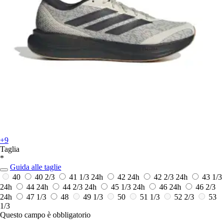
+9
Taglia
*
Guida alle taglie
40
40 2/3
41 1/3
24h
42
24h
42 2/3
24h
43 1/3
24h
44
24h
44 2/3
24h
45 1/3
24h
46
24h
46 2/3
24h
47 1/3
48
49 1/3
50
51 1/3
52 2/3
53
1/3
Questo campo è obbligatorio