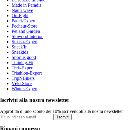
Made in Paradis
Nauti-wave
On-Fight
Padel-Expert
Pecheur-Store
Pet and Garden
Slowood Interior
Smash-Expert
Sneak'In
Sneakids
Sport is good
Training-Fit
Trek-Expert
Triathlon-Expert
TripNBikers
Vélo-Store
Winter-Expert
Iscriviti alla nostra newsletter
Approfitta di uno sconto del 10% iscrivendoti alla nostra newsletter
Iscriviti
Rimani connesso