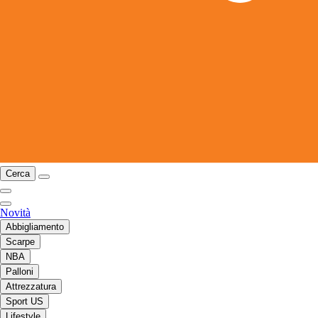
Cerca
Novità
Abbigliamento
Scarpe
NBA
Palloni
Attrezzatura
Sport US
Lifestyle