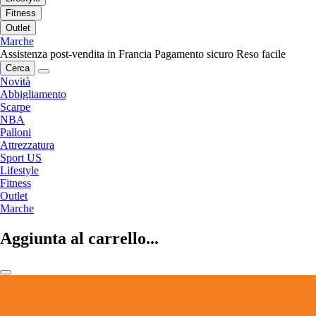
Fitness
Outlet
Marche
Assistenza post-vendita in Francia
Pagamento sicuro
Reso facile
Cerca
Novità
Abbigliamento
Scarpe
NBA
Palloni
Attrezzatura
Sport US
Lifestyle
Fitness
Outlet
Marche
Aggiunta al carrello...