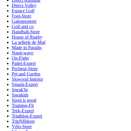
Direct Running
Direct-Volley
Espace Golf
Foot-Store
Galoppostore
Golf and co
Handball-Store
House of Rugby
La sellerie de Maé
Made in Paradis
Nauti-wave
On-Fight
Padel-Expert
Pecheur-Store
Pet and Garden
Slowood Interior
Smash-Expert
Sneak'In
Sneakids
Sport is good
Training-Fit
Trek-Expert
Triathlon-Expert
TripNBikers
Vélo-Store