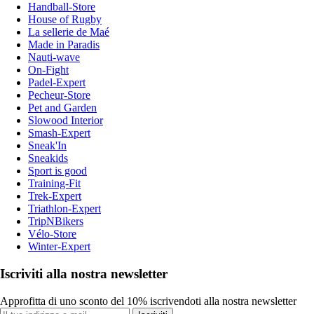
Handball-Store
House of Rugby
La sellerie de Maé
Made in Paradis
Nauti-wave
On-Fight
Padel-Expert
Pecheur-Store
Pet and Garden
Slowood Interior
Smash-Expert
Sneak'In
Sneakids
Sport is good
Training-Fit
Trek-Expert
Triathlon-Expert
TripNBikers
Vélo-Store
Winter-Expert
Iscriviti alla nostra newsletter
Approfitta di uno sconto del 10% iscrivendoti alla nostra newsletter