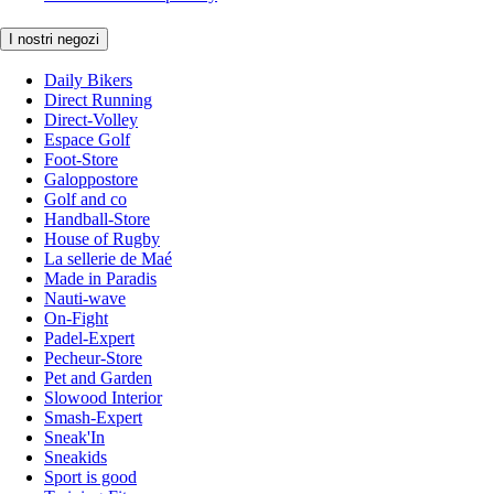
I nostri negozi
Daily Bikers
Direct Running
Direct-Volley
Espace Golf
Foot-Store
Galoppostore
Golf and co
Handball-Store
House of Rugby
La sellerie de Maé
Made in Paradis
Nauti-wave
On-Fight
Padel-Expert
Pecheur-Store
Pet and Garden
Slowood Interior
Smash-Expert
Sneak'In
Sneakids
Sport is good